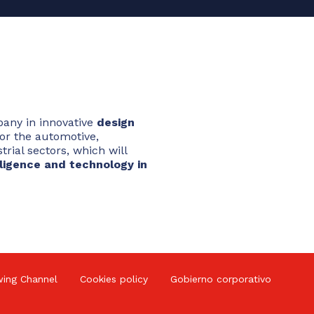
pany in innovative
design
or the automotive,
rial sectors, which will
elligence and technology in
wing Channel
Cookies policy
Gobierno corporativo