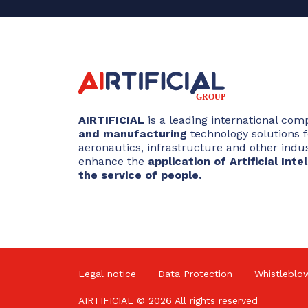
AIRTIFICIAL
is a leading international com
and manufacturing
technology solutions f
aeronautics, infrastructure and other indust
enhance the
application of Artificial Int
the service of people.
Legal notice
Data Protection
Whistleblo
AIRTIFICIAL © 2026 All rights reserved